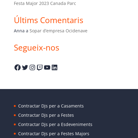
Festa Major 2023 Canada Parc
Últims Comentaris
Anna
a
Sopar d’empresa Ocidenave
Segueix-nos
Facebook
Twitter
Instagram
Twitch
YouTube
LinkedIn
Contractar Djs per a Casaments
Contractar Djs per a Festes
Contractar Djs per a Esdeveniments
Contractar Djs per a Festes Majors