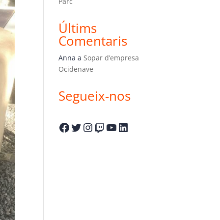
Parc
Últims
Comentaris
Anna
a
Sopar d’empresa
Ocidenave
Segueix-nos
Facebook
Twitter
Instagram
Twitch
YouTube
LinkedIn