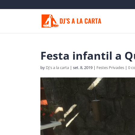
Festa infantil a 
by
Dj's a la carta
|
set. 8, 2019
|
Festes Privades
|
0 c