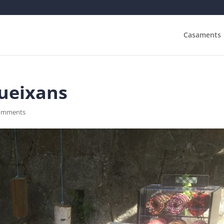
Casaments
Queixans
omments