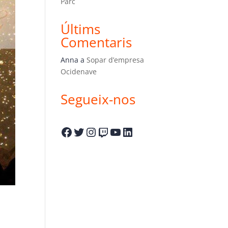
Parc
Últims
Comentaris
Anna
a
Sopar d’empresa
Ocidenave
Segueix-nos
Facebook
Twitter
Instagram
Twitch
YouTube
LinkedIn