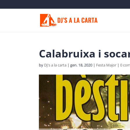
Calabruixa i soca
by
Dj's a la carta
|
gen. 18, 2020
|
Festa Major
|
0 co