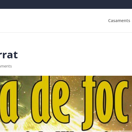
Casaments
rrat
mments