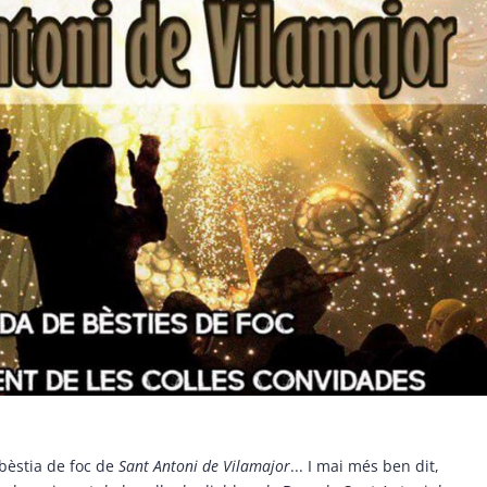
 bèstia de foc de
Sant Antoni de Vilamajor
... I mai més ben dit,